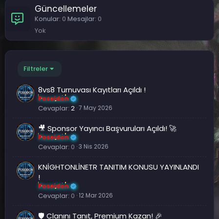
Güncellemeler
Konular
0
Mesajlar
0
Yok
Filtreler
8vs8 Turnuvası Kayıtları Açıldı !
Poseidon
Cevaplar
2
7 May 2026
🎥 Sponsor Yayıncı Başvuruları Açıldı! 🚀
Poseidon
Cevaplar
0
3 Nis 2026
KNİGHTONLİNETR TANITIM KONUSU YAYINLANDI
!
Poseidon
Cevaplar
0
12 Mar 2026
🛡️ Clanını Tanıt, Premium Kazan! 🎉