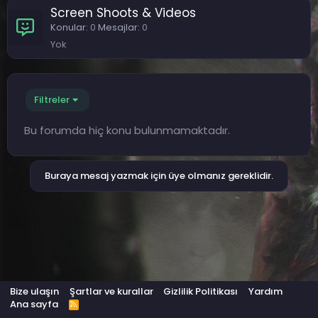
Screen Shoots & Videos
Konular
0
Mesajlar
0
Yok
Filtreler
Bu forumda hiç konu bulunmamaktadır.
Buraya mesaj yazmak için üye olmanız gereklidir.
Bize ulaşın
Şartlar ve kurallar
Gizlilik Politikası
Yardım
Ana sayfa
R
S