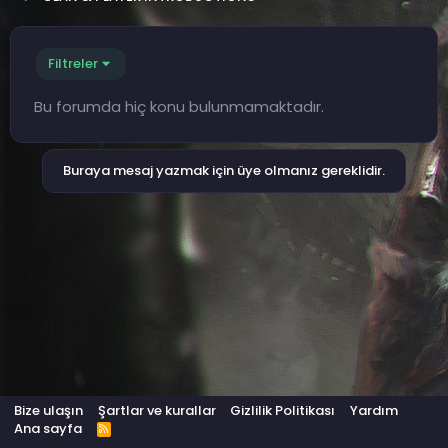
Filtreler
Bu forumda hiç konu bulunmamaktadır.
Buraya mesaj yazmak için üye olmanız gereklidir.
Bize ulaşın
Şartlar ve kurallar
Gizlilik Politikası
Yardım
Ana sayfa
R
S