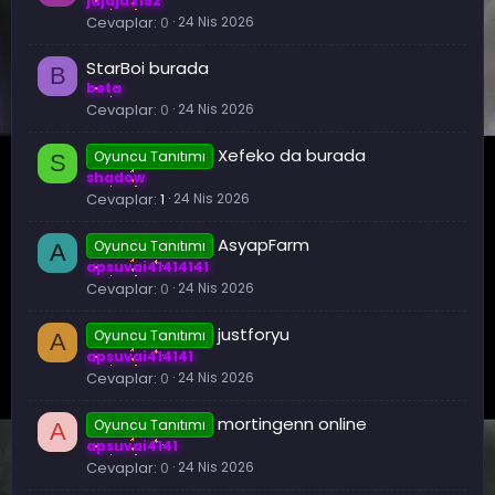
jajaja3152
Cevaplar
0
24 Nis 2026
StarBoi burada
B
beta
Cevaplar
0
24 Nis 2026
Xefeko da burada
Oyuncu Tanıtımı
S
shadow
Cevaplar
1
24 Nis 2026
AsyapFarm
Oyuncu Tanıtımı
A
apsuvai41414141
Cevaplar
0
24 Nis 2026
justforyu
Oyuncu Tanıtımı
A
apsuvai414141
Cevaplar
0
24 Nis 2026
mortingenn online
Oyuncu Tanıtımı
A
apsuvai4141
Cevaplar
0
24 Nis 2026