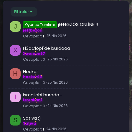
Filtreler
jEFFBEZOS ONLİNE!!!
Oyuncu Tanıtımı
J
jeffbezos
Cevaplar
1
25 Nis 2026
Fl3aClop1'de burdaaa
X
Xwomen67
Cevaplar
0
25 Nis 2026
Hocker
H
hocker99
Cevaplar
0
25 Nis 2026
ismailabi burada...
I
ismailabi
Cevaplar
0
24 Nis 2026
Sativa :)
S
Sativa
Cevaplar
1
24 Nis 2026