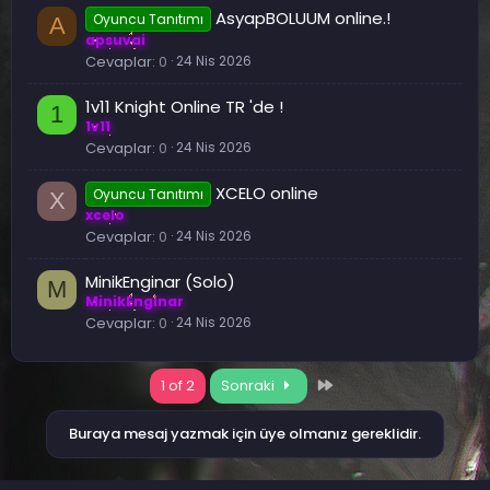
AsyapBOLUUM online.!
Oyuncu Tanıtımı
A
apsuvai
Cevaplar
0
24 Nis 2026
1v11 Knight Online TR 'de !
1
1v11
Cevaplar
0
24 Nis 2026
XCELO online
Oyuncu Tanıtımı
X
xcelo
Cevaplar
0
24 Nis 2026
MinikEnginar (Solo)
M
MinikEnginar
Cevaplar
0
24 Nis 2026
Son
1 of 2
Sonraki
Buraya mesaj yazmak için üye olmanız gereklidir.