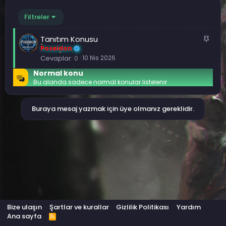
Filtreler
S
Tanıtım Konusu
Poseidon
a
Cevaplar
0
10 Nis 2026
b
i
Normal konu
t
Bu alanda sadece normal konular listelenir
Buraya mesaj yazmak için üye olmanız gereklidir.
Bize ulaşın
Şartlar ve kurallar
Gizlilik Politikası
Yardım
Ana sayfa
R
S