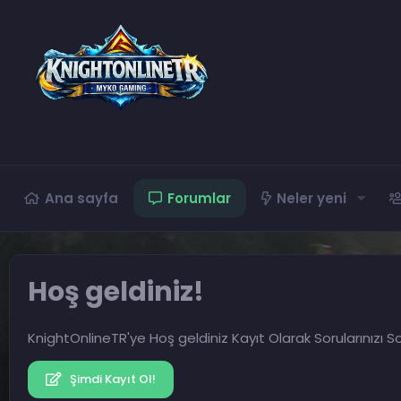
Ana sayfa
Forumlar
Neler yeni
Hoş geldiniz!
KnightOnlineTR'ye Hoş geldiniz Kayıt Olarak Sorularınızı So
Şimdi Kayıt Ol!