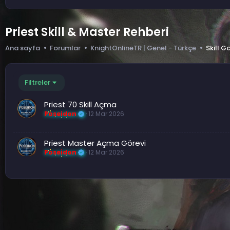
Priest Skill & Master Rehberi
Ana sayfa
Forumlar
KnightOnlineTR | Genel - Türkçe
Skill G
Filtreler
Priest 70 Skill Açma
Poseidon
12 Mar 2026
Priest Master Açma Görevi
Poseidon
12 Mar 2026