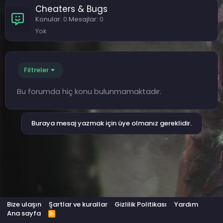
Cheaters & Bugs
Konular
0
Mesajlar
0
Yok
Filtreler
Bu forumda hiç konu bulunmamaktadır.
Buraya mesaj yazmak için üye olmanız gereklidir.
Bize ulaşın
Şartlar ve kurallar
Gizlilik Politikası
Yardım
Ana sayfa
R
S