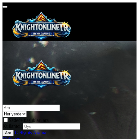
Sadece başlıkları ara
Kullanıcı:
Gelişmiş Arama…
Ara
Giriş yap