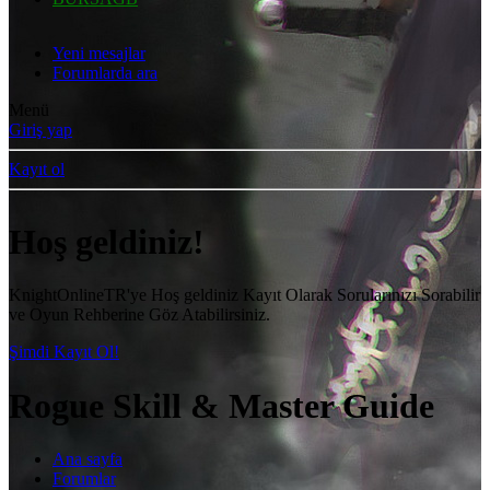
Yeni mesajlar
Forumlarda ara
Menü
Giriş yap
Kayıt ol
Hoş geldiniz!
KnightOnlineTR'ye Hoş geldiniz Kayıt Olarak Sorularınızı Sorabilir
ve Oyun Rehberine Göz Atabilirsiniz.
Şimdi Kayıt Ol!
Rogue Skill & Master Guide
Ana sayfa
Forumlar