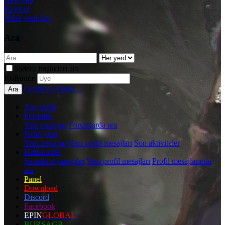
Kayıt ol
Neler yeni
Ara
Ara
Sadece başlıkları ara
Kullanıcı:
Gelişmiş Arama…
Ara
Ana sayfa
Forumlar
Yeni mesajlar
Forumlarda ara
Neler yeni
Yeni mesajlar
Yeni profil mesajları
Son aktiviteler
Kullanıcılar
Şu anki ziyaretçiler
Yeni profil mesajları
Profil mesajlarında
ara
Panel
Download
Discord
Facebook
EPIN
GLOBAL
BURSAGB