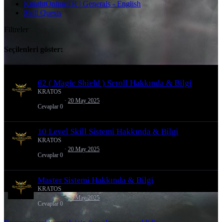
KnightOnlineTR | Generals - English
Skill Quests
Filtreler
Seçilenleri göster:
Yükleniyor…
62 ( Magic Shield ) Scroll Hakkında & Bilgi
KRATOS
20 May 2025
Cevaplar
0
10 Level Skill Sistemi Hakkında & Bilgi
KRATOS
20 May 2025
Cevaplar
0
Master Sistemi Hakkında & Bilgi
KRATOS
20 May 2025
Cevaplar
0