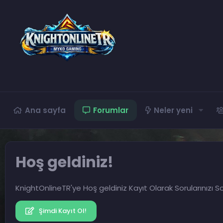
Ana sayfa
Forumlar
Neler yeni
Hoş geldiniz!
KnightOnlineTR'ye Hoş geldiniz Kayıt Olarak Sorularınızı So
Şimdi Kayıt Ol!