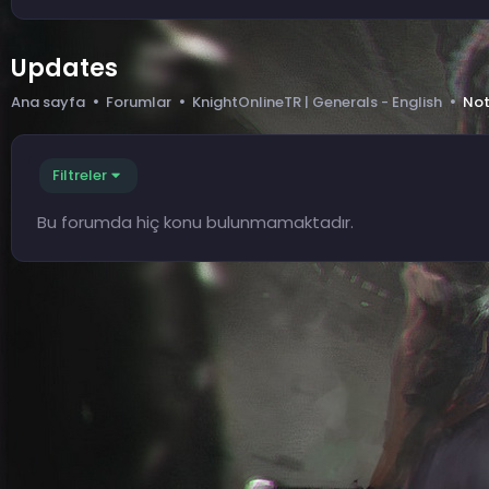
Updates
Ana sayfa
Forumlar
KnightOnlineTR | Generals - English
Not
Filtreler
Bu forumda hiç konu bulunmamaktadır.