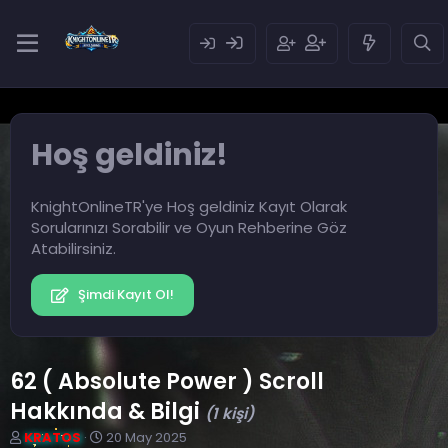
Hoş geldiniz!
KnightOnlineTR'ye Hoş geldiniz Kayıt Olarak
Sorularınızı Sorabilir ve Oyun Rehberine Göz
Atabilirsiniz.
Şimdi Kayıt Ol!
62 ( Absolute Power ) Scroll
Hakkında & Bilgi
(1 kişi)
K
B
KRATOS
20 May 2025