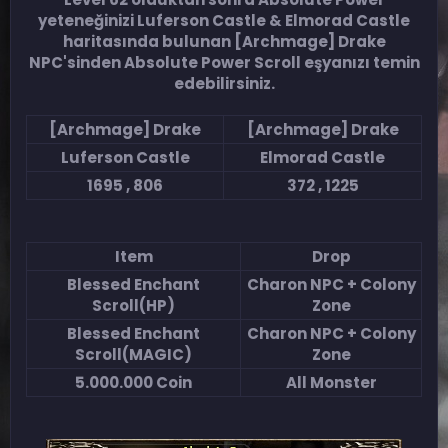
yeteneğinizi Luferson Castle & Elmorad Castle
haritasında bulunan [Archmage] Drake
NPC'sinden Absolute Power Scroll eşyanızı temin
edebilirsiniz.
[Archmage] Drake
[Archmage] Drake
Luferson Castle
Elmorad Castle
1695 , 806
372 , 1225
Item
Drop
Blessed Enchant
Charon NPC + Colony
Scroll(HP)
Zone
Blessed Enchant
Charon NPC + Colony
Scroll(MAGIC)
Zone
5.000.000 Coin
All Monster