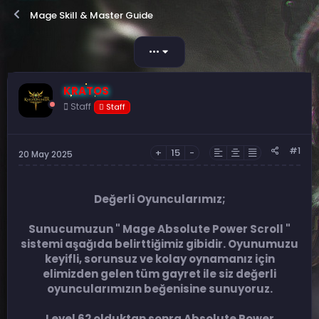
o
a
Mage Skill & Master Guide
n
ş
b
l
u
a
•••
y
n
u
g
b
ı
KRATOS
a
ç
ş
Staff
t
Staff
l
a
a
r
t
i
#1
+
15
-
20 May 2025
a
h
n
i
Değerli Oyuncularımız;
Sunucumuzun " Mage Absolute Power Scroll "
sistemi aşağıda belirttiğimiz gibidir. Oyunumuzu
keyifli, sorunsuz ve kolay oynamanız için
elimizden gelen tüm gayret ile siz değerli
oyuncularımızın beğenisine sunuyoruz.
Level 62 olduktan sonra Absolute Power