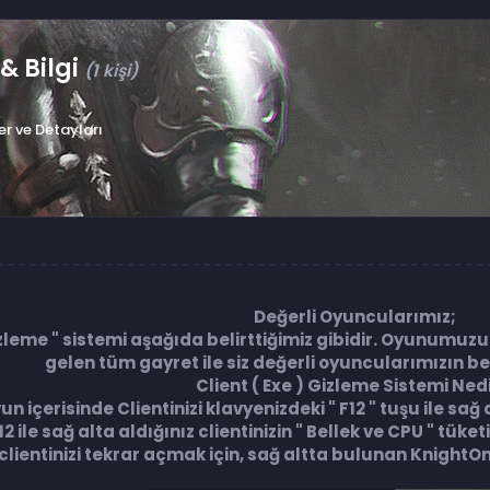
& Bilgi
(1 kişi)
ler ve Detayları
Değerli Oyuncularımız;
eme " sistemi aşağıda belirttiğimiz gibidir. Oyunumuzu 
gelen tüm gayret ile siz değerli oyuncularımızın b
Client ( Exe ) Gizleme Sistemi Nedi
un içerisinde Clientinizi klavyenizdeki " F12 " tuşu ile sağ 
12 ile sağ alta aldığınız clientinizin " Bellek ve CPU " tü
z clientinizi tekrar açmak için, sağ altta bulunan KnightO