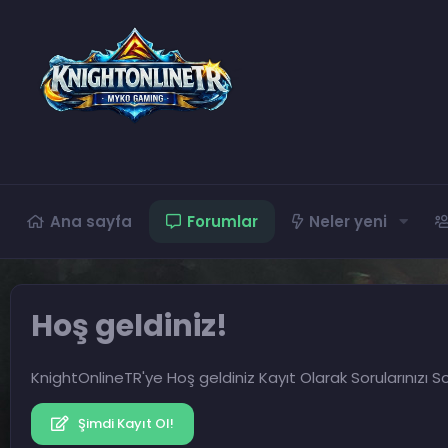
Ana sayfa
Forumlar
Neler yeni
Hoş geldiniz!
KnightOnlineTR'ye Hoş geldiniz Kayıt Olarak Sorularınızı So
Şimdi Kayıt Ol!