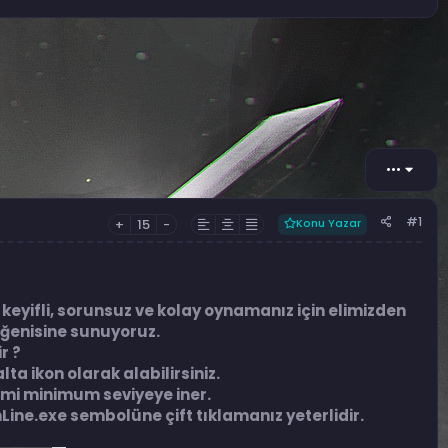
•••
#1
+
15
-
Konu Yazar
keyifli, sorunsuz ve kolay oynamanız için elimizden
eğenisine sunuyoruz.
r ?
alta ikon olarak alabilirsiniz.
ketimi minimum seviyeye iner.
nLine.exe sembolüne çift tıklamanız yeterlidir.