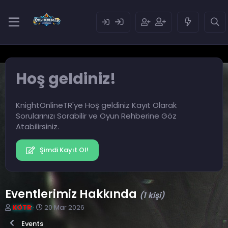
Hoş geldiniz!
KnightOnlineTR'ye Hoş geldiniz Kayıt Olarak
Sorularınızı Sorabilir ve Oyun Rehberine Göz
Atabilirsiniz.
Şimdi Kayıt Ol!
Eventlerimiz Hakkında
(1 kişi)
K
B
KOTR
20 Mar 2026
o
a
Events
n
ş