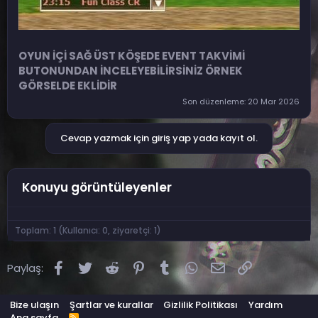
OYUN İÇİ SAĞ ÜST KÖŞEDE EVENT TAKVİMİ
BUTONUNDAN İNCELEYEBİLİRSİNİZ ÖRNEK
GÖRSELDE EKLİDİR
Son düzenleme:
20 Mar 2026
Cevap yazmak için giriş yap yada kayıt ol.
Konuyu görüntüleyenler
Toplam: 1 (Kullanıcı: 0, ziyaretçi: 1)
Facebook
Twitter
Reddit
Pinterest
Tumblr
WhatsApp
E-posta
Link
Paylaş:
Bize ulaşın
Şartlar ve kurallar
Gizlilik Politikası
Yardım
Ana sayfa
R