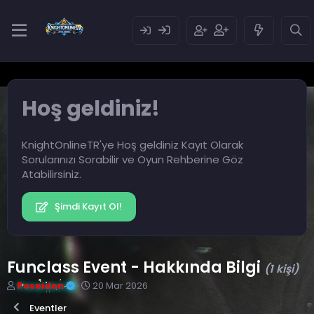
Hoş geldiniz!
KnightOnlineTR'ye Hoş geldiniz Kayıt Olarak
Sorularınızı Sorabilir ve Oyun Rehberine Göz
Atabilirsiniz.
Şimdi Kayıt Ol!
Funclass Event - Hakkında Bilgi
(1 kişi)
K
B
Poseidon
20 Mar 2026
o
a
Eventler
n
ş