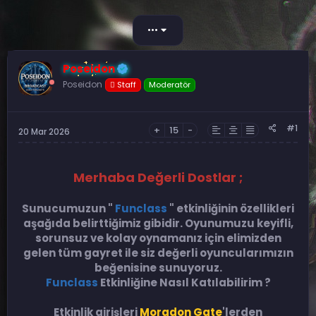
b
l
u
a
•••
y
n
u
g
b
ı
Poseidon
a
ç
ş
Poseidon
t
Staff
Moderatör
l
a
a
r
t
i
#1
+
15
-
20 Mar 2026
a
h
n
i
Merhaba Değerli Dostlar ;
Sunucumuzun "
Funclass
" etkinliğinin özellikleri
aşağıda belirttiğimiz gibidir. Oyunumuzu keyifli,
sorunsuz ve kolay oynamanız için elimizden
gelen tüm gayret ile siz değerli oyuncularımızın
beğenisine sunuyoruz.
Funclass
Etkinliğine Nasıl Katılabilirim ?
Etkinlik girişleri
Moradon Gate
'lerden