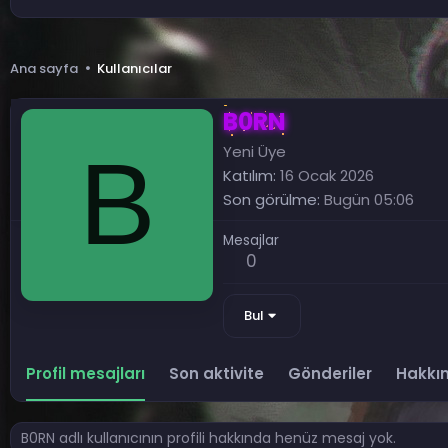
Ana sayfa
Kullanıcılar
B0RN
B
Yeni Üye
Katılım
16 Ocak 2026
Son görülme
Bugün 05:06
Mesajlar
0
Bul
Profil mesajları
Son aktivite
Gönderiler
Hakkı
B0RN adlı kullanıcının profili hakkında henüz mesaj yok.