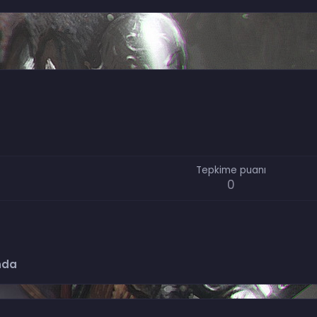
Tepkime puanı
0
nda