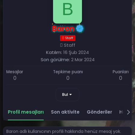
B
Baron
Staff
Staff
Katılım
16 Şub 2024
Son görülme
2 Mar 2024
Mesajlar
Tepkime puanı
Puanları
0
0
0
Bul
Profil mesajları
Son aktivite
Gönderiler
Hakkı
Baron adlı kullanıcının profili hakkında henüz mesaj yok.