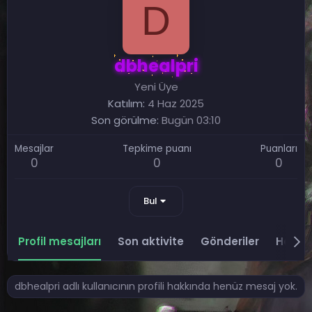
D
dbhealpri
Yeni Üye
Katılım
4 Haz 2025
Son görülme
Bugün 03:10
Mesajlar
Tepkime puanı
Puanları
0
0
0
Bul
Profil mesajları
Son aktivite
Gönderiler
Hakkı
dbhealpri adlı kullanıcının profili hakkında henüz mesaj yok.