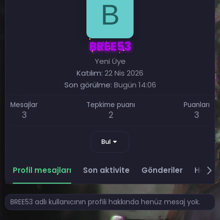
B
BREE53
Yeni Üye
Katılım
22 Nis 2026
Son görülme
Bugün 14:06
Mesajlar
Tepkime puanı
Puanları
3
2
3
Bul
Profil mesajları
Son aktivite
Gönderiler
Hakkı
BREE53 adlı kullanıcının profili hakkında henüz mesaj yok.