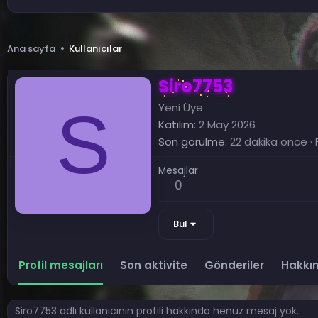
Ana sayfa
Kullanıcılar
Siro7753
S
Yeni Üye
Katılım
2 May 2026
Son görülme
22 dakika önce
·
F
Mesajlar
0
Bul
Profil mesajları
Son aktivite
Gönderiler
Hakkı
Siro7753 adlı kullanıcının profili hakkında henüz mesaj yok.