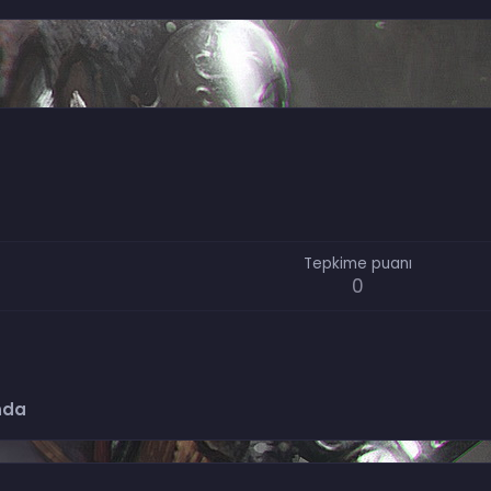
Tepkime puanı
0
nda