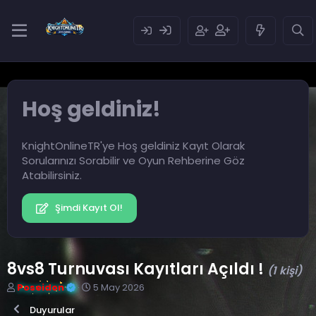
Hoş geldiniz!
KnightOnlineTR'ye Hoş geldiniz Kayıt Olarak
Sorularınızı Sorabilir ve Oyun Rehberine Göz
Atabilirsiniz.
Şimdi Kayıt Ol!
8vs8 Turnuvası Kayıtları Açıldı !
(1 kişi)
K
B
Poseidon
5 May 2026
o
a
Duyurular
n
ş