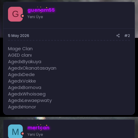
guenam55
G
Yeni Üye
5 May 2026
#2
Mage Clan
AGED clanı
AgedxByakuya
AgedxOkanatasayan
AgedxDede
AgedxVokke
AgedxBornova
AgedxWhoisaeg
AgedxLewaepwaty
AgedxHonor
mertcan
M
Yeni Üye