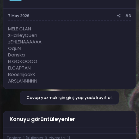
7 May 2026
#3
MELE CLAN
zHarleyQuen
zEHLENAAAAAA
OquN
Danska
ELGOKOOOO
ELCAPTAN
BoosnijaakK
ARSLANNNNN
Cevap yazmak için giriş yap yada kayıt ol.
Konuyu görüntüleyenler
Toplam: 1 (Kullanıcı: 0, ziyaretçi: 1)